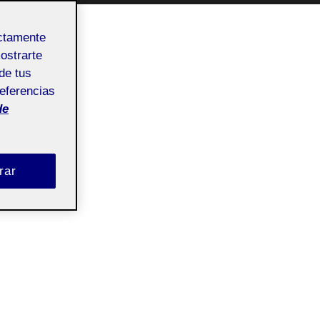
ectamente
mostrarte
de tus
referencias
de
rar