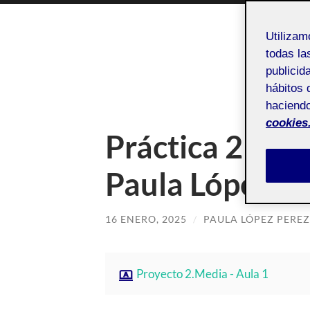
Utiliza
todas la
publicid
AUTOR:
hábitos 
haciendo
cookies
Práctica 2 – P
Paula López
16 ENERO, 2025
/
PAULA LÓPEZ PEREZ
Proyecto 2.Media - Aula 1